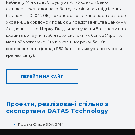
Кабінету Міністрів. Структура АТ «Укрексімбанк»
складається з Головного банку, 27 філій та 71 відділення
(станом на 01.04.2016) і охоплює практично всю територію
України. За кордоном працює 2 представництва Банку – у
Лондоні та Нью-Йорку. Від дня заснування Банк незмінно
входить до групи найбільших системних банків України,
має найрозгалуженішу в Україні мережу банків-
кореспондентів (понад 850 банківських установ у різних
країнах світу).
ПЕРЕЙТИ НА САЙТ
Проекти, реалізовані спільно з
експертами DATAS Technology
Проект Oracle SOA BPM