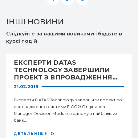
ІНШІ НОВИНИ
Слідкуйте за нашими новинами і будьте в
курсі подій
ЕКСПЕРТИ DATAS
TECHNOLOGY ЗАВЕРШИЛИ
ПРОЕКТ З ВПРОВАДЖЕННЯ
СИСТЕМИ FICO® ORIGINATION
21.02.2019
MANAGER DECISION MODULE
В ОДНОМУ З НАЙБІЛЬШИХ
Експерти DATAS Technology завершили проект по
БАНКІВ КРАЇНИ АТ
впровадженню системи FICO® Origination
“ОЩАДБАНК”
Manager Decision Module в одному з найбільших
банк...
ДЕТАЛЬНІШЕ