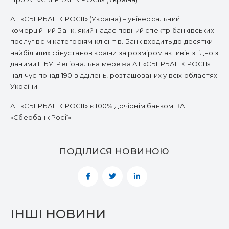
АТ «СБЕРБАНК РОСІЇ» (Україна) – універсальний
комерційний Банк, який надає повний спектр банківських
послуг всім категоріям клієнтів. Банк входить до десятки
найбільших фінустанов країни за розміром активів згідно з
даними НБУ. Регіональна мережа АТ «СБЕРБАНК РОСІЇ»
налічує понад 190 відділень, розташованих у всіх областях
України.
АТ «СБЕРБАНК РОСІЇ» є 100% дочірнім банком ВАТ
«Сбербанк Росії».
ПОДІЛИСЯ НОВИНОЮ
ІНШІ НОВИНИ