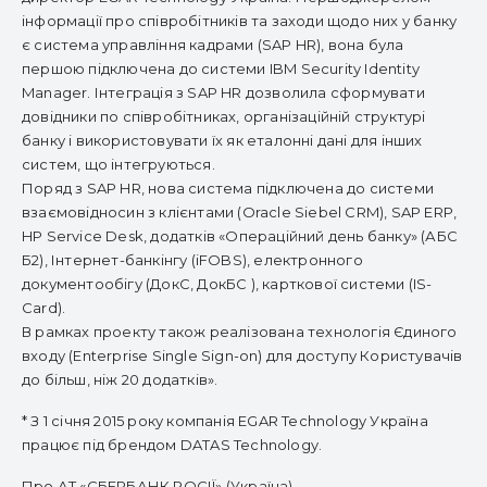
інформації про співробітників та заходи щодо них у банку
є система управління кадрами (SAP HR), вона була
першою підключена до системи IBM Security Identity
Manager. Інтеграція з SAP HR дозволила сформувати
довідники по співробітниках, організаційній структурі
банку і використовувати їх як еталонні дані для інших
систем, що інтегруються.
Поряд з SAP HR, нова система підключена до системи
взаємовідносин з клієнтами (Oracle Siebel CRM), SAP ERP,
HP Service Desk, додатків «Операційний день банку» (АБС
Б2), Інтернет-банкінгу (iFOBS), електронного
документообігу (ДокС, ДокБС ), карткової системи (IS-
Card).
В рамках проекту також реалізована технологія Єдиного
входу (Enterprise Single Sign-on) для доступу Користувачів
до більш, ніж 20 додатків».
* З 1 січня 2015 року компанія EGAR Technology Україна
працює під брендом DATAS Technology.
Про АТ «СБЕРБАНК РОСІЇ» (Україна)