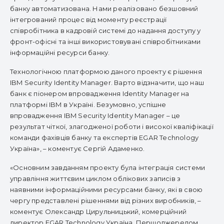
банку автоматизована. Нами реалізовано безшовний
інтегрований процес від моменту реєстрації
співробітника в кадровій системі до надання доступу у
фронт-офісні та інші використовувані співробітниками
інформаційні ресурси банку.
Технологічною платформою даного проекту є рішення
IBM Security Identity Manager. Варто відзначити, що наш
банк є піонером впровадження Identity Manager на
платформі IBM в Україні. Безумовно, успішне
впровадження IBM Security Identity Manager – це
результат чіткої, злагодженої роботи і високої кваліфікації
команди фахівців банку та експертів EGАR Technology
Україна», – коментує Сергій Адаменко.
«Основним завданням проекту була інтеграція системи
управління життєвим циклом облікових записів з
наявними інформаційними ресурсами банку, які в свою
чергу представлені рішеннями від різних виробників, –
коментує Олександр Цирульницький, комерційний
директор EGAR Technology Україна. Першоджерелом