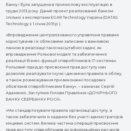
банку і була запущена в промислову експлуатацію в
грудні 2013 року. Даний проект реалізований банком
спільно з експертами EGАR Technology Україна (DATAS
Technology з 1 січня 2015 р.).
«Впровадження централізованого управління правами
користувачів і їх обліковими записами є важливою
ланкою в реалізації такої масштабної задачі, як
впровадження Рольової моделі та забезпечення
реалізації бізнес-функцій співробітників в ІТ-системах.
Рольовий підхід до присвоєння прав доступу нам
дозволяє реалізувати гнучкі і динамічні правила їх обліку,
а також розмежування при виконанні посадових
обов’язків співробітниками банку», – зазначає Сергій
Адаменко, Заступник Голови Правління «ДОЧІРНЬОГО
БАНКУ СБЕРБАНКУ РОСІЇ».
«Ми стандартизували правила організації доступу, а
також забезпечили їх надання без участі адміністраторів
кінцевих систем. Велика частина операцій присвоєння
прав доступу співробітників до інформаційних ресурсів