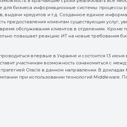
возможность в кратчайшие сроки реализовать все н
 для бизнеса информационные системы: процессы р
тов, выдачи кредитов и т.д. Созданное единое инфор
ть предоставления клиентам существующих услуг, ув
 время обслуживания клиентов в отделениях. Кроме т
льно повышает реакцию ИТ на новые требования бизн
т проводиться впервые в Украине и состоится 13 июня 
доставит участникам возможность ознакомиться с ме
стратегией Oracle в данном направлении. В докладах
мпании при использовании технологий Middleware. 