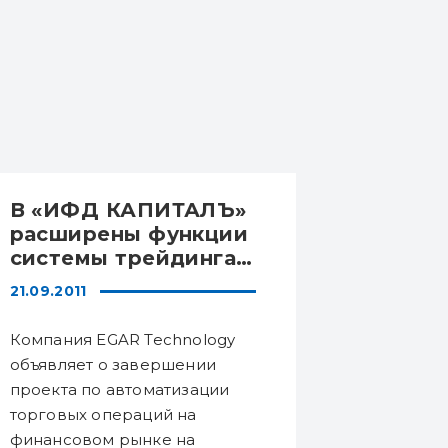
В «ИФД КАПИТАЛЪ»
СЕРТИ
расширены функции
FLEXC
системы трейдинга
и управления
21.09.2011
17.09.202
рисками EGAR
FOCUS
Компания EGAR Technology
Свою экс
объявляет о завершении
подтверд
проекта по автоматизации
сервисно
торговых операций на
FlexCube
финансовом рынке на
Modern Or