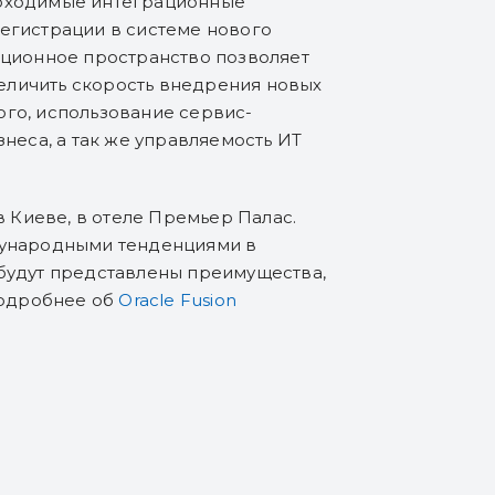
еобходимые интеграционные
егистрации в системе нового
мационное пространство позволяет
еличить скорость внедрения новых
ого, использование сервис-
еса, а так же управляемость ИТ
в Киеве, в отеле Премьер Палас.
ждународными тенденциями в
 будут представлены преимущества,
Подробнее об
Oracle Fusion