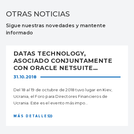
OTRAS NOTICIAS
Sigue nuestras novedades y mantente
informado
DATAS TECHNOLOGY,
ASOCIADO CONJUNTAMENTE
CON ORACLE NETSUITE
DIVISION PRESENTANDO LA
31.10.2018
PRIMERA RED DE SISTEMAS DE
NUBES EN EL FORO DE 2018
Del 18 al 19 de octubre de 2018 tuvo lugar en Kiev,
PARA DIRECTORES
Ucrania, el Foro para Directores Financieros de
FINANCIEROS DE UCRANIA
Ucrania. Este es el evento más impo...
MÁS DETALLES