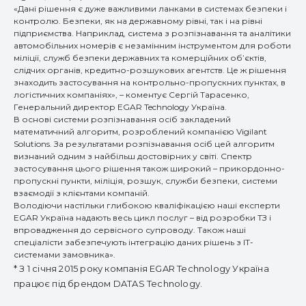
«Дані рішення є дуже важливими ланками в системах безпеки і
контролю. Безпеки, як на державному рівні, так і на рівні
підприємства. Наприклад, система з розпізнавання та аналітики
автомобільних номерів є незамінним інструментом для роботи
міліції, служб безпеки державних та комерційних об’єктів,
слідчих органів, кредитно-розшукових агентств. Це ж рішення
знаходить застосування на контрольно-пропускних пунктах, в
логістичних компаніях», – коментує Сергій Тарасенко,
Генеральний директор EGAR Technology Україна.
В основі системи розпізнавання осіб закладений
математичний алгоритм, розроблений компанією Vigilant
Solutions. За результатами розпізнавання осіб цей алгоритм
визнаний одним з найбільш достовірних у світі. Спектр
застосування цього рішення також широкий – прикордонно-
пропускні пункти, міліція, розшук, служби безпеки, системи
взаємодії з клієнтами компаній.
Володіючи настільки глибокою кваліфікацією наші експерти
EGAR Україна надають весь цикл послуг – від розробки ТЗ і
впровадження до сервісного супроводу. Також наші
спеціалісти забезпечують інтеграцію даних рішень з ІТ-
системами замовника».
* З 1 січня 2015 року компанія EGAR Technology Україна
працює під брендом DATAS Technology.