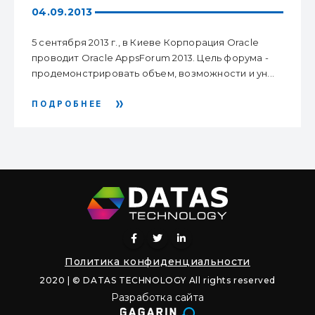
КОТОРЫЙ ПРОХОДИТ В
04.09.2013
КИЕВЕ
5 сентября 2013 г., в Киеве Корпорация Oracle
проводит Oracle AppsForum 2013. Цель форума -
продемонстрировать объем, возможности и ун...
ПОДРОБНЕЕ
Политика конфиденциальности
2020 | © DATAS TECHNOLOGY All rights reserved
Разработка сайта