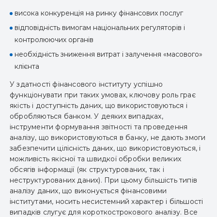
висока конкуренція на ринку фінансових послуг
відповідність вимогам національних регуляторів і
контролюючих органів
необхідність зниження витрат і залучення «масового»
клієнта
У здатності фінансового інституту успішно
функціонувати при таких умовах, ключову роль грає
якість і доступність даних, що використовуються і
обробляються банком. У деяких випадках,
інструменти формування звітності та проведення
аналізу, що використовуються в банку, не дають змоги
забезпечити цілісність даних, що використовуються, і
можливість якісної та швидкої обробки великих
обсягів інформації (як структурованих, так і
неструктурованих даних). При цьому більшість типів
аналізу даних, що виконується фінансовими
інститутами, носить несистемний характер і більшості
випадків слугує для короткострокового аналізу. Все