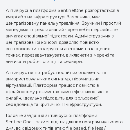
Антивірусна платформа SentinelOne розгортається в
хмарі або на інфраструктурі Замовника, має
централізовану панель управління. Зручний і простий
менеджмент, реалізований через веб-інтерфейс, не
вимагає спеціальної підготовки. Адміністрування з
централізованої консолі дозволяє повністю
контролювати та керувати агентами на кінцевих
точках, перезавантажувати, виключати з мережі та
вимикати робочі станції та сервери.
Антивірус не потребує постійних оновлень, не
використовує ніяких сигнатур, пісочниць чи
віртуалізації. Платформа працює повністю в
офлайновому режимі так само ефективно, як і в
онлайн, ідеально підходить для ізольованої
середовища та критичної IT-інфраструктури.
Головне завдання антивірусної платформи
SentinelOne – захист від шкідливих програм нульового
дня, всіх відомих типів атак: file based, file less /