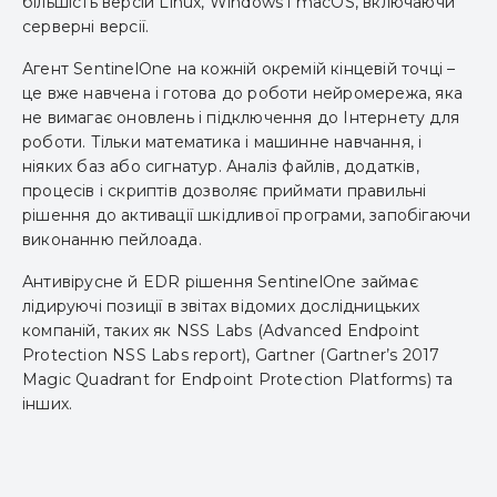
більшість версій Linux, Windows і macOS, включаючи
серверні версії.
Агент SentinelOne на кожній окремій кінцевій точці –
це вже навчена і готова до роботи нейромережа, яка
не вимагає оновлень і підключення до Інтернету для
роботи. Тільки математика і машинне навчання, і
ніяких баз або сигнатур. Аналіз файлів, додатків,
процесів і скриптів дозволяє приймати правильні
рішення до активації шкідливої ​​програми, запобігаючи
виконанню пейлоада.
Антивірусне й EDR рішення SentinelOne займає
лідируючі позиції в звітах відомих дослідницьких
компаній, таких як NSS Labs (Advanced Endpoint
Protection NSS Labs report), Gartner (Gartner’s 2017
Magic Quadrant for Endpoint Protection Platforms) та
інших.