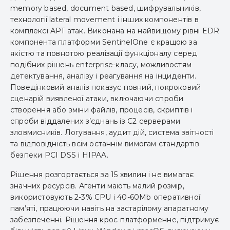
memory based, document based, шифрувальників,
технології lateral movement і інших компонентів в
комплексі APT атак. Виконана на найвищому рівні EDR
компонента платформи SentinelOne є кращою за
якістю та повнотою реалізації функціоналу серед
подібних рішень enterprise-класу, можливостям
детектування, аналізу і реагування на інциденти.
Поведінковий аналіз показує повний, покроковий
сценарій виявленої атаки, включаючи спроби
створення або зміни файлів, процесів, скриптів і
спроби віддалених з’єднань із C2 серверами
зловмисників. Логування, аудит дій, система звітності
та відповідність всім останнім вимогам стандартів
безпеки PCI DSS і HIPAA.
Рішення розгортається за 15 хвилин і не вимагає
значних ресурсів. Агенти мають малий розмір,
використовують 2-3% CPU і 40-60Mb оперативної
пам’яті, працюючи навіть на застарілому апаратному
забезпеченні. Рішення крос-платформенне, підтримує