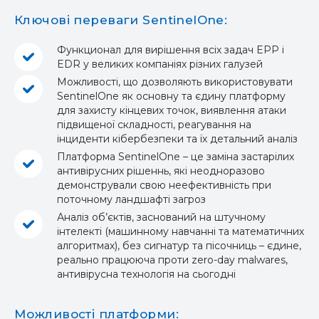
Ключові переваги SentinelOne:
Функционал для вирішення всіх задач EPP і
EDR у великих компаніях різних галузей
Можливості, що дозволяють використовувати
SentinelOne як основну та єдину платформу
для захисту кінцевих точок, виявлення атаки
підвищеної складності, реагування на
інциденти кібербезпеки та їх детальний аналіз
Платформа SentinelOne – це заміна застарілих
антивірусних рішеннь, які неодноразово
демонстрували свою неефективність при
поточному ландшафті загроз
Аналіз об’єктів, заснований на штучному
інтелекті (машинному навчанні та математичних
алгоритмах), без сигнатур та пісочниць – єдине,
реально працююча проти zero-day malwares,
антивірусна технологія на сьогодні
Можливості платформи: