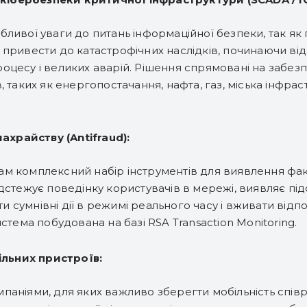
ивої ​​уваги до питань інформаційної безпеки, так як п
привести до катастрофічних наслідків, починаючи від 
оцесу і великих аварій. Рішення спрямовані на забез
, таких як енергопостачання, нафта, газ, міська інфра
храйству (Antifraud):
м комплексний набір інструментів для виявлення факт
дстежує поведінку користувачів в мережі, виявляє підо
сумнівні дії в режимі реального часу і вживати відп
стема побудована на базі RSA Transaction Monitoring.
льних пристроїв:
аніями, для яких важливо зберегти мобільність співр