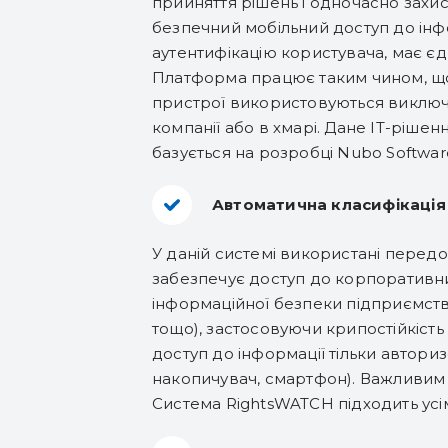
прийняття рішень і одночасно захис
безпечний мобільний доступ до інф
аутентифікацію користувача, має є
Платформа працює таким чином, що д
пристрої використовуються виключн
компанії або в хмарі. Дане ІТ-ріш
базується на розробці Nubo Softwar
Автоматична класифікація 
У даній системі використані перед
забезпечує доступ до корпоративни
інформаційної безпеки підприємства
тощо), застосовуючи крипостійкіст
доступ до інформації тільки автори
накопичувач, смартфон). Важливим 
Система RightsWATCH підходить усім