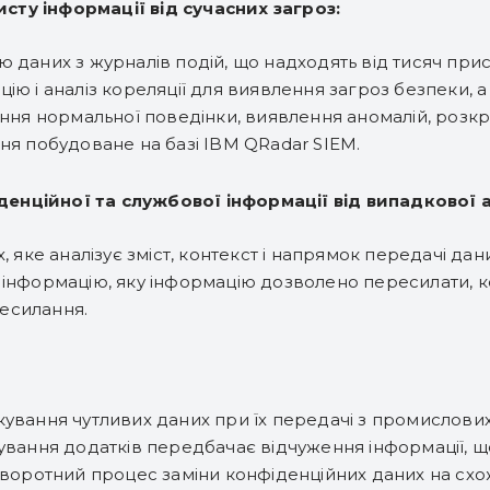
сту інформації від сучасних загроз:
 даних з журналів подій, що надходять від тисяч прист
цію і аналіз кореляції для виявлення загроз безпеки,
ення нормальної поведінки, виявлення аномалій, розк
ня побудоване на базі IBM QRadar SIEM.
денційної та службової інформації від випадкової 
х, яке аналізує зміст, контекст і напрямок передачі д
 інформацію, яку інформацію дозволено пересилати, к
есилання.
ування чутливих даних при їх передачі з промислових
тування додатків передбачає відчуження інформації, щ
воротний процес заміни конфіденційних даних на схожі 