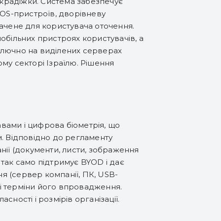
 крадіжки. Система забезпечує
IOS-пристроїв, дворівневу
начене для користувача оточення.
обільних пристроях користувачів, а
ключно на виділених серверах
му секторі Ізраїлю. Рішення
вами і цифрова біометрія, що
м. Відповідно до регламенту
нії (документи, листи, зображення
так само підтримує BYOD і дає
ня (сервер компанії, ПК, USB-
і терміни його впровадження.
ності і розмірів організації.