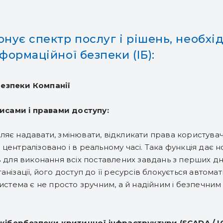
нує спектр послуг і рішень, необхі
формаційної безпеки (ІБ):
безпеки Компанії
исами і правами доступу:
яє надавати, змінювати, відкликати права користувачі
централізовано і в реальному часі. Така функція дає 
 для виконання всіх поставлених завдань з перших днів
анізації, його доступ до її ресурсів блокується автом
 система є не просто зручним, а й надійним і безпечним
кібербезпеки критичної інфраструктури (SCADA / IC