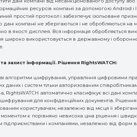
тити дані компанії від несанкціонованого доступу або
ормаційних ресурсів компанії за допомогою Android і 
диний простий протокол і забезпечує ізольоване приз
ані компанії не зберігаються і не обробляються на м
о в якості дисплея. Вся інформація обробляється ви
ення широко використовується в державному і оборонно
e.
та захист інформації. Рішення RightsWATCH:
ові алгоритми шифрування, управління цифровими пра
х даних і систем тільки авторизованим співробітника
, RightsWATCH автоматично класифікує всі дані компа
ь шифрування для конфіденційних документів. Рішення 
зованим користувачам, незалежно від місця її зберіган
моментом є порівняно невисока ціна рішення і швидк
 підприємствами і компаніями, незалежно від форм влас