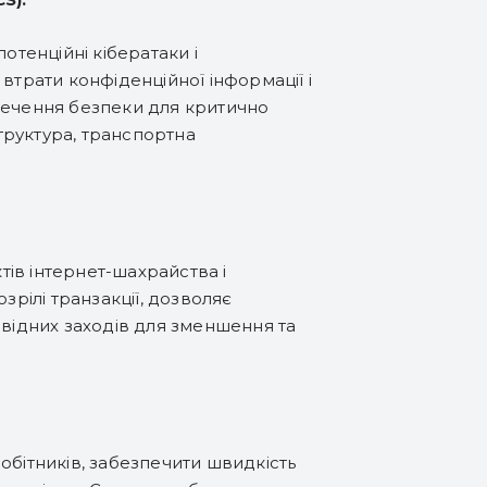
отенційні кібератаки і
втрати конфіденційної інформації і
печення безпеки для критично
структура, транспортна
ів інтернет-шахрайства і
зрілі транзакції, дозволяє
овідних заходів для зменшення та
обітників, забезпечити швидкість