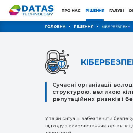
ПРО НАС
РІШЕННЯ
ГАЛУЗІ
O
ГОЛОВНА
РІШЕННЯ
КІБЕРБЕЗПЕКА
КІБЕРБЕЗПЕ
Сучасні організації вол
структурою, великою кіл
репутаційних ризиків і б
У такій ситуації забезпечити безп
підходу з використанням організацій