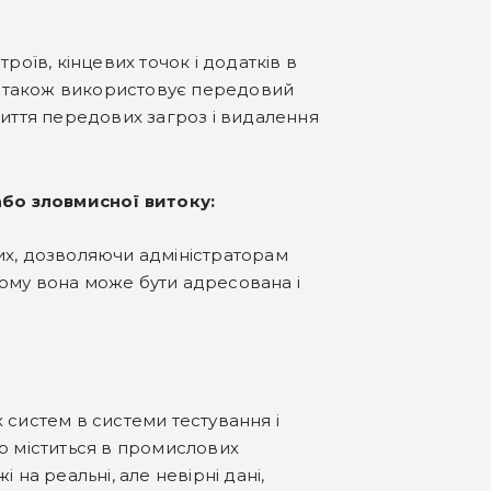
роїв, кінцевих точок і додатків в
 а також використовує передовий
риття передових загроз і видалення
або зловмисної витоку:
аних, дозволяючи адміністраторам
ому вона може бути адресована і
 систем в системи тестування і
о міститься в промислових
на реальні, але невірні дані,