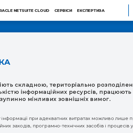
RACLE NETSUITE CLOUD
СЕРВІСИ
ЕКСПЕРТИЗА
КА
одіють складною, територіально розподіл
ькістю інформаційних ресурсів, працюють
езупинно мінливих зовнішніх вимог.
еку інформації при адекватних витратах можливо лише
них заходів, програмно-технічних засобів і процесів уп