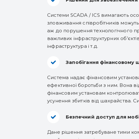
Системи SCADA / ICS вимагають особл
зловживання співробітників можуть 
аж до порушення технологічного пр
важливих інфраструктурних об’єктів
інфраструктура і т.д.
Запобігання фінансовому ша
Система надає фінансовим установа
ефективної боротьби з ним. Вона ві
фінансовим установам контролювати 
усунення збитків від шахрайства. Си
Безпечний доступ для мобі
Дане рішення затребуване тими комп