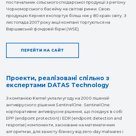
постачальник сільськогосподарської продукції з регіону
Чорноморського басейну на світові ринки. Свою
продукцію Кернел експортує більш ніж у 80 країн світу. З
листопада 2007 року акції компанії торгуються на
Варшавській фондовій біржі (WSE).
ПЕРЕЙТИ НА САЙТ
Проекти, реалізовані спільно з
експертами DATAS Technology
З компанією Kernel уклали угоду на 2000 ліцензій
антивірусного рішення SentinelOne. SentinelOne:
корпоративне антивірусне рішення, що поєднує в собі
EPP (endpoint protection) і EDR (endpoint detection and
response) компоненти, засноване на математичних
алгоритмах, для захисту бізнесу від zero-day malwares і