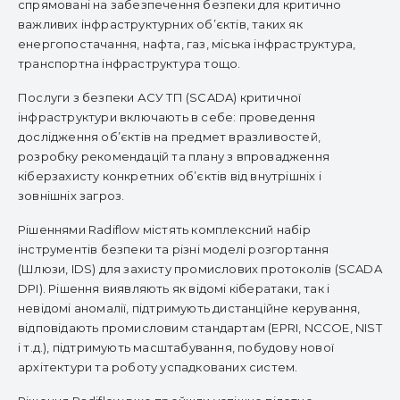
спрямовані на забезпечення безпеки для критично
важливих інфраструктурних об’єктів, таких як
енергопостачання, нафта, газ, міська інфраструктура,
транспортна інфраструктура тощо.
Послуги з безпеки АСУ ТП (SCADA) критичної
інфраструктури включають в себе: проведення
дослідження об’єктів на предмет вразливостей,
розробку рекомендацій та плану з впровадження
кіберзахисту конкретних об’єктів від внутрішніх і
зовнішніх загроз.
Рішеннями Radiflow містять комплексний набір
інструментів безпеки та різні моделі розгортання
(Шлюзи, IDS) для захисту промислових протоколів (SCADA
DPI). Рішення виявляють як відомі кібератаки, так і
невідомі аномалії, підтримують дистанційне керування,
відповідають промисловим стандартам (EPRI, NCCOE, NIST
і т.д.), підтримують масштабування, побудову нової
архітектури та роботу успадкованих систем.