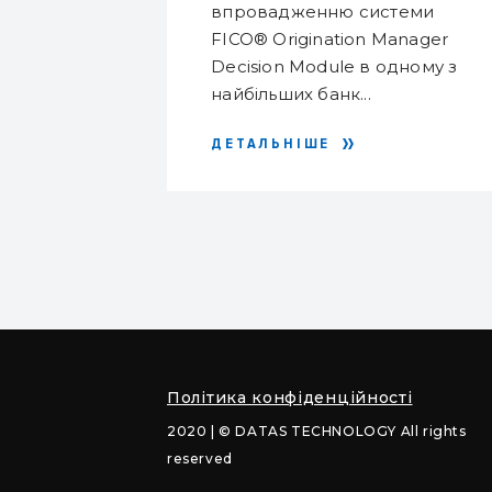
йна
впровадженню системи
О
MODULE В ОДНОМУ
івських
FICO® Origination Manager
З НАЙБІЛЬШИХ
ня та п...
Decision Module в одному з
БАНКІВ КРАЇНИ АТ
найбільших банк...
“ОЩАДБАНК”
ДЕТАЛЬНІШЕ
Політика конфіденційності
2020 | © DATAS TECHNOLOGY All rights
reserved