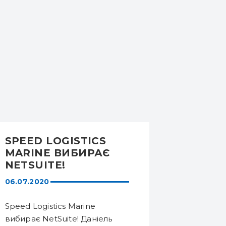
SPEED ​​LOGISTICS
EGAR 
MARINE ВИБИРАЄ
УКРАЇ
NETSUITE!
ДІЙСН
АМЕРИ
06.07.2020
26.02.201
ТОРГО
УКРАЇН
Speed ​​Logistics Marine
EGAR Tech
вибирає NetSuite! Даніель
(DATAS Tec