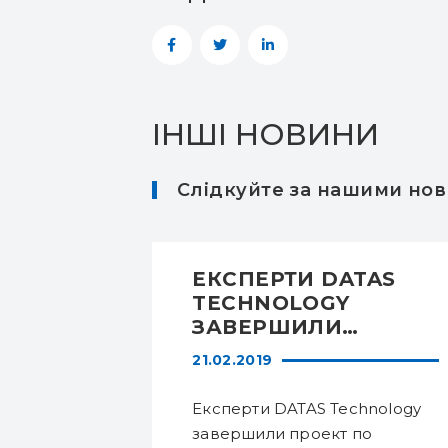
ІНШІ НОВИНИ
Слідкуйте за нашими нови
OLOGY
ЕКСПЕРТИ DATAS
НАНА
TECHNOLOGY
ЗАВЕРШИЛИ
РАЩОЮ
ПРОЕКТ З
21.02.2019
Ю З
ВПРОВАДЖЕННЯ
СИСТЕМИ FICO®
редставив
Експерти DATAS Technology
НИХ
ORIGINATION
дного
завершили проект по
MANAGER DECISION