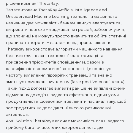
рішень компанії ThetaRay.
Запатентована ThetaRay Artificial Intelligence and
Unsupervised Machine Learning технологія машинного
навчання дає можливість банкам швидко адаптуватися,
викривати нові схеми відмивання грошей, забезпечуючи,
що злочинці не можуть просто вивчити та обійти статичні
правила та пороги. Незалежне від правил рішення
ThetaRay використовує алгоритми машинного навчання
без вчителя, власні технології кластеризації та
присвоєння пріоритетів сповіщенням, разом із
класифікацією аномальної активності. Це поліпшує
частоту виявлення підозрілих транзакцій та значно
зменшує помилкові виявлення (false positive сповіщення).
Такий підхід допомагає виявити раніше не виявлені схеми
відмивання доходів швидко та ефективно, підвищуючи
продуктивність і дозволяючи звільнити час аналітику, щоб
зосередитися на дослідженні високо-ризикованої
активності.
AML Solution ThetaRay включає можливість для швидкого
прийому багаточисельних джерел даних та для