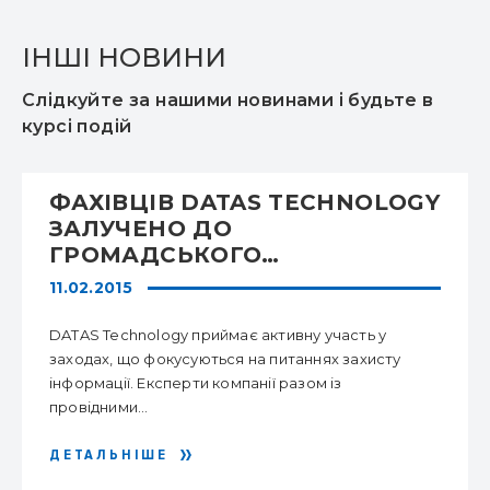
ІНШІ НОВИНИ
Слідкуйте за нашими новинами і будьте в
курсі подій
ФАХІВЦІВ DATAS TECHNOLOGY
ЗАЛУЧЕНО ДО
ГРОМАДСЬКОГО
ОБГОВОРЕННЯ КІБЕРБЕЗПЕКИ
11.02.2015
В УКРАЇНІ
DATAS Technology приймає активну участь у
заходах, що фокусуються на питаннях захисту
інформації. Експерти компанії разом із
провідними...
ДЕТАЛЬНІШЕ