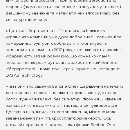
EPP (endpoint protection) і EDR (endpoint detection and
response) компоненти і засноване на штучному інтелекті
(машинному навчанні та математичних алгоритмах), без
сигнатур і пісочниць.
«Що таке кібератаки та які їхні наслідки більшість
українських компаній уже дуже добре знає. І державні та
комерційні структури, особливо ті, хто зіткнувся з
недавніми атаками літа 2017 року, вже вживають заходів з
кіберзахисту. Всі ми розуміємо, що кожна компанія
незалежно від розміру повинна захистити свій бізнес в
кіберпросторі, – коментує Сергій Тарасенко, президент
DATAS Technology.
Чим примітно рішення SentinelOne? Це рішення належить
до останнього покоління рішень щодо захисту, в основі
його штучний інтелект, без сигнатур і пісочниць. Рішення
захищає як від відомих атак, так і від атак нульового дня.
Доступна ціна, швидкість впровадження, мізерно мале
завантаження пам’яті, кроссплатформенность. Ось
стислий перелік всіх переваг платформи SentinelOne.