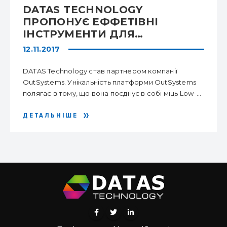
DATAS TECHNOLOGY
ПРОПОНУЄ ЕФФЕТІВНІ
ІНСТРУМЕНТИ ДЛЯ
ШВИДКОГО СТВОРЕННЯ ТА
12.11.2017
РЕДИЗАЙНУ
КОРПОРАТИВНИХ ДОДАТКІВ
DATAS Technology став партнером компанії
OutSystems. Унікальність платформи OutSystems
полягає в тому, що вона поєднує в собі міць Low-...
ДЕТАЛЬНІШЕ