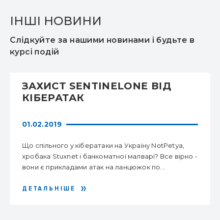
ІНШІ НОВИНИ
Слідкуйте за нашими новинами і будьте в
курсі подій
ЗАХИСТ SENTINELONE ВІД
КІБЕРАТАК
01.02.2019
Що спільного у кібератаки на Україну NotPetya,
хробака Stuxnet і банкоматної малварі? Все вірно -
вони є прикладами атак на ланцюжок по...
ДЕТАЛЬНІШЕ