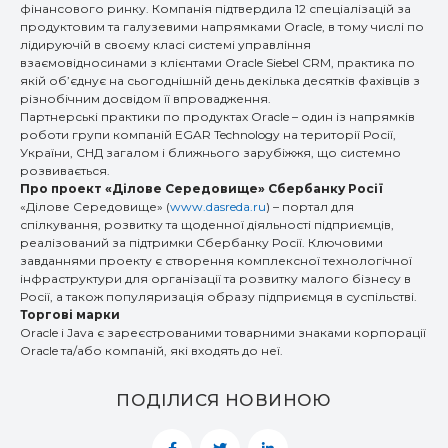
фінансового ринку. Компанія підтвердила 12 спеціалізацій за
продуктовим та галузевими напрямками Oracle, в тому числі по
лідируючій в своєму класі системі управління
взаємовідносинами з клієнтами Oracle Siebel CRM, практика по
якій об’єднує на сьогоднішній день декілька десятків фахівців з
різнобічним досвідом її впровадження.
Партнерські практики по продуктах Oracle – один із напрямків
роботи групи компаній EGAR Technology на території Росії,
України, СНД загалом і ближнього зарубіжжя, що системно
розвивається.
Про проект «Ділове Середовище» Сбербанку Росії
«Ділове Середовище» (
www.dasreda.ru
) – портал для
спілкування, розвитку та щоденної діяльності підприємців,
реалізований за підтримки Сбербанку Росії. Ключовими
завданнями проекту є створення комплексної технологічної
інфраструктури для організації та розвитку малого бізнесу в
Росії, а також популяризація образу підприємця в суспільстві.
Торгові марки
Oracle і Java є зареєстрованими товарними знаками корпорації
Oracle та/або компаній, які входять до неї.
ПОДІЛИСЯ НОВИНОЮ