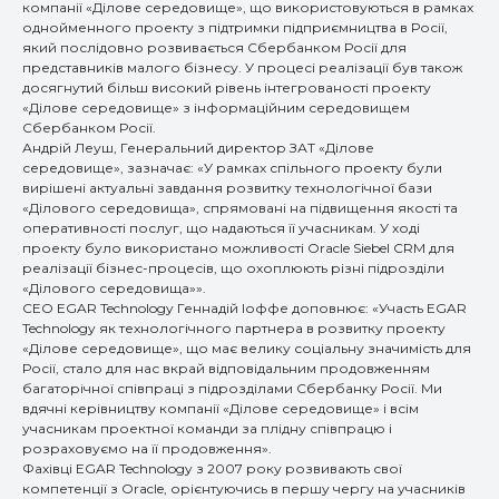
компанії «Ділове середовище», що використовуються в рамках
однойменного проекту з підтримки підприємництва в Росії,
який послідовно розвивається Сбербанком Росії для
представників малого бізнесу. У процесі реалізації був також
досягнутий більш високий рівень інтегрованості проекту
«Ділове середовище» з інформаційним середовищем
Сбербанком Росії.
Андрій Леуш, Генеральний директор ЗАТ «Ділове
середовище», зазначає: «У рамках спільного проекту були
вирішені актуальні завдання розвитку технологічної бази
«Ділового середовища», спрямовані на підвищення якості та
оперативності послуг, що надаються її учасникам. У ході
проекту було використано можливості Oracle Siebel CRM для
реалізації бізнес-процесів, що охоплюють різні підрозділи
«Ділового середовища»».
CEO EGAR Technology Геннадій Іоффе доповнює: «Участь EGAR
Technology як технологічного партнера в розвитку проекту
«Ділове середовище», що має велику соціальну значимість для
Росії, стало для нас вкрай відповідальним продовженням
багаторічної співпраці з підрозділами Сбербанку Росії. Ми
вдячні керівництву компанії «Ділове середовище» і всім
учасникам проектної команди за плідну співпрацю і
розраховуємо на її продовження».
Фахівці EGAR Technology з 2007 року розвивають свої
компетенції з Oracle, орієнтуючись в першу чергу на учасників